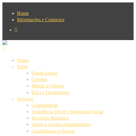
Passar para o conteúdo principal
Home
Informações e Contactos
Home
Sobre
Quem Somos
Clientes
Missão e Valores
Ética e Deontologia
Serviços
Contabilidade
Assistência Fiscal e Segurança Social
Recursos Humanos
Apoio à Gestão Administrativa
Candidaturas a Apoios