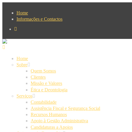
Passar para o conteúdo principal
Home
Informações e Contactos
Home
Sobre
Quem Somos
Clientes
Missão e Valores
Ética e Deontologia
Serviços
Contabilidade
Assistência Fiscal e Segurança Social
Recursos Humanos
Apoio à Gestão Administrativa
Candidaturas a Apoios