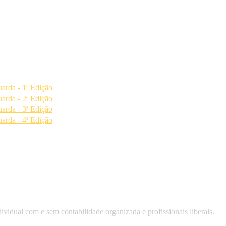
arda - 1ª Edição
arda - 2ª Edição
arda - 3ª Edição
arda - 4ª Edição
idual com e sem contabilidade organizada e profissionais liberais.