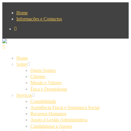
Passar para o conteúdo principal
Home
Informações e Contactos
Home
Sobre
Quem Somos
Clientes
Missão e Valores
Ética e Deontologia
Serviços
Contabilidade
Assistência Fiscal e Segurança Social
Recursos Humanos
Apoio à Gestão Administrativa
Candidaturas a Apoios