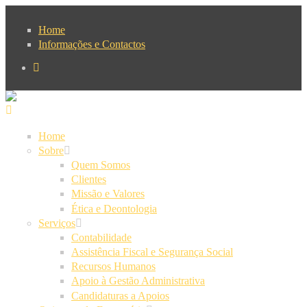
Passar para o conteúdo principal
Home
Informações e Contactos
Home
Sobre
Quem Somos
Clientes
Missão e Valores
Ética e Deontologia
Serviços
Contabilidade
Assistência Fiscal e Segurança Social
Recursos Humanos
Apoio à Gestão Administrativa
Candidaturas a Apoios