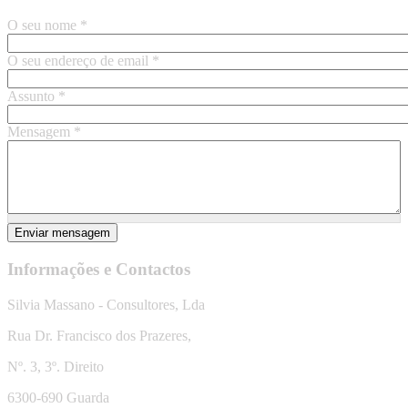
O seu nome
*
O seu endereço de email
*
Assunto
*
Mensagem
*
Enviar mensagem
Informações e Contactos
Silvia Massano - Consultores, Lda
Rua Dr. Francisco dos Prazeres,
Nº. 3, 3º. Direito
6300-690 Guarda