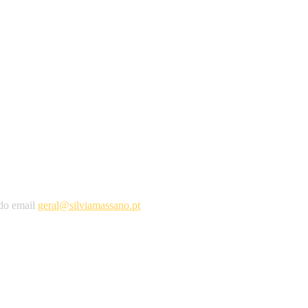
 do email
geral@silviamassano.pt