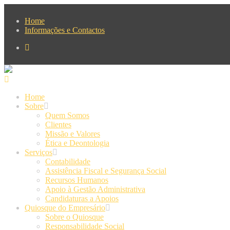
Passar para o conteúdo principal
Home
Informações e Contactos
Home
Sobre
Quem Somos
Clientes
Missão e Valores
Ética e Deontologia
Serviços
Contabilidade
Assistência Fiscal e Segurança Social
Recursos Humanos
Apoio à Gestão Administrativa
Candidaturas a Apoios
Quiosque do Empresário
Sobre o Quiosque
Responsabilidade Social